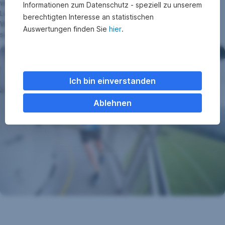
wechselte der Windrad-Marathonmann immer wieder die
Informationen zum Datenschutz - speziell zu unserem
Laufrichtung. Das Windrad leistet nicht nur als Location für
berechtigten Interesse an statistischen
Weltrekorde tolle Arbeit: Es versorgt 1.030 Haushalte mit
Auswertungen finden Sie
hier
.
sauberem Strom.
Ich bin einverstanden
Ablehnen