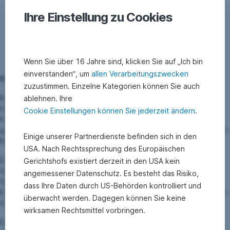
Ihre Einstellung zu Cookies
Wenn Sie über 16 Jahre sind, klicken Sie auf „Ich bin
einverstanden“, um
allen Verarbeitungszwecken
Für den guten Zweck
zuzustimmen. Einzelne Kategorien können Sie auch
Ein paar Meter absolvierte der Profisportler danach am Boden.
ablehnen. Ihre
Und das aus gutem Grund: Er lief an vier Stellen durch ein
Cookie Einstellungen können Sie jederzeit ändern
.
Farbenbett. Die vier Kunstwerke werden versteigert, die Erlöse
gehen an das Kinderhospiz Sterntalerhof sowie die Waldschule Wr.
Einige unserer Partnerdienste befinden sich in den
Neustadt.
USA. Nach Rechtssprechung des Europäischen
Der Zieleinlauf in Form eines Unendlichkeitszeichens (liegende
Gerichtshofs existiert derzeit in den USA kein
Acht) symbolisierte die unendliche, erneuerbare Energie von
angemessener Datenschutz. Es besteht das Risiko,
Sonne, Wind, Wasser und Biomasse. 2.000 Zuseher haben dem
dass Ihre Daten durch US-Behörden kontrolliert und
Extremsportler per Live-Schaltung die Daumen gedrückt, auch vor
überwacht werden. Dagegen können Sie keine
Ort waren viele Fans.
wirksamen Rechtsmittel vorbringen.
Details am Rande: Um keinen „Drehwurm“ zu bekommen,