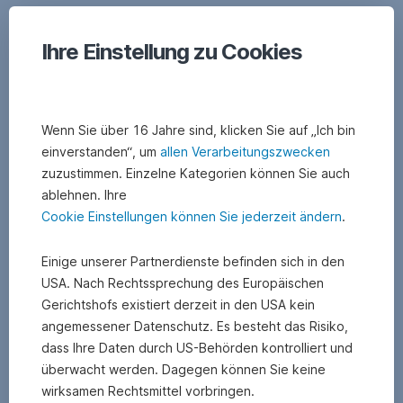
Anschluss
Franz
ans
Spreitz
Stromnetz.
Ihre Einstellung zu Cookies
1997
Dafür
beim
hat
Hausbau
es
seinen
Solarkollektoren
Traum
Wenn Sie über 16 Jahre sind, klicken Sie auf „Ich bin
–
von
einverstanden“, um
allen Verarbeitungszwecken
und
Energie-
zuzustimmen. Einzelne Kategorien können Sie auch
jede
Unabhängigkeit
Solarkraft,
Ungewöhnliche
ablehnen. Ihre
Menge
verwirklicht.
ja
Energiesparmaßnahmen
Energiespar-
Cookie Einstellungen können Sie jederzeit ändern
.
Keine
bitte!
Extras.
Strom-
Fernseher
oder
Einige unserer Partnerdienste befinden sich in den
An
gibt
Gasleitung
USA. Nach Rechtssprechung des Europäischen
der
es
führt
Außenfassade
keinen,
Gerichtshofs existiert derzeit in den USA kein
zu
des
aber
angemessener Datenschutz. Es besteht das Risiko,
seinem
150m2-
das
dass Ihre Daten durch US-Behörden kontrolliert und
Einfamilienhaus.
Hauses:
ist
überwacht werden. Dagegen können Sie keine
9
keine
wirksamen Rechtsmittel vorbringen.
Vorreiter
m²
Energiesparmaßnahme.