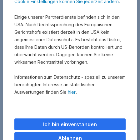
Cookie Einstellungen können Sie jederzeit ändern
.
Einige unserer Partnerdienste befinden sich in den
USA. Nach Rechtssprechung des Europäischen
Gerichtshofs existiert derzeit in den USA kein
angemessener Datenschutz. Es besteht das Risiko,
dass Ihre Daten durch US-Behörden kontrolliert und
überwacht werden. Dagegen können Sie keine
Die
wirksamen Rechtsmittel vorbringen.
neuesten
Informationen zum Datenschutz - speziell zu unserem
Videos:
berechtigten Interesse an statistischen
Auswertungen finden Sie
hier
.
1.
Was
dämmt
eigentlich?
Ich bin einverstanden
4:30
Minuten
Ablehnen