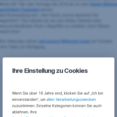
Reihe QG Talk oder Vorträge wie 2016 als ich über
Dämm-Mythen
und Dämm-Tugenden
sprach.
Die Rückmeldung war: „Herr Hecht, wovon sprechen Sie
eigentlich?“ Das nahmen wir uns zum Anlass, Klarheit unter
missverständlichen (Fach-) Begriffen zu schaffen. Denn Wissen
macht Sinn!
Die Videoclips stehen
auf unserer Webseite sowie
auf Youtube
zum Teilen zur Verfügung.
Ihre Einstellung zu Cookies
Wenn Sie über 16 Jahre sind, klicken Sie auf „Ich bin
einverstanden“, um
allen Verarbeitungszwecken
zuzustimmen. Einzelne Kategorien können Sie auch
ablehnen. Ihre