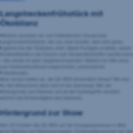
Langstreckenfrühstück mit
Ökobilanz
Weiteres sprachen wir vom holländischen Gouda beim
Langstreckenfrühstück, der uns zwar mundet, aber kein gutes
Ergebnis bei der Ökobilanz zieht. Martin Puntigam erzählte, warum
Schimmelbefall in der Dusche zum Verwandtentreffen werden kann
– das würde ich aber umgehend beenden. Nämlich mit Hilfe eines
zum Schimmelsuchhund umgeschulten, pensionierten
Polizeihundes.
Aber worauf wollen wir, die QG WDS letztendlich hinaus? Wir sind
für den Klimaschutz aktiv und ich bin überzeugt: Wer die
Hintergründe zum Dämmen und all die Fachbegriffe versteht,
erkennt die Notwendigkeit des Dämmens
Hintergrund zur Show
Seit 2014 liefert die QG WDS auf der Energiesparmesse in Wels
einen Beitrag zum Rahmenprogramm. Podiumsdiskussionen aus der