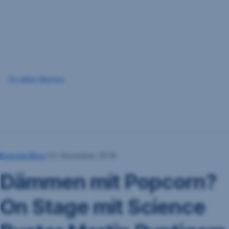
Navigation
überspringen
Zu allen Stories
Energie Blog
03. Dezember 2018
Dämmen mit Popcorn?
On Stage mit Science