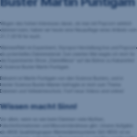
Buster Martin Puntigam
Wegen des hohen Interesses daran, ob man mit Popcorn wirklich
dämmen kann, haben wir heute eine Neuauflage eines Artikels vom
31.7.2018 für euch.
Wärmeeffekt im Experiment, Styropor-Herstellung live und Popcorn
als potentielles Dämmmaterial: Zum zweiten Mal wagte ich mich für
die Experimente-Show „DämmWeise“ auf die Bühne zu Kabarettist
& Science Buster Martin Puntigam.
Bekannt ist Martin Puntigam von den Science Busters, und in
bester Science Buster-Manier befragte er mich zum Thema
Dämmen und Vollwärmeschutz. Fünf neue Videos sind online!
Wissen macht Sinn!
Vor allem, wenn es wie beim Dämmen viele Mythen,
Falschinformationen und Missverständnisse gibt. Unsere Aufgabe
als ARGE Qualitätsgruppe Wärmedämmsysteme (QG WDS) ist es